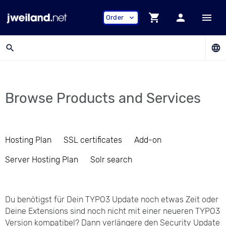
shopping_cart
person
menu
Order
expand_more
search
language
Browse Products and Services
Hosting Plan
SSL certificates
Add-on
Server Hosting Plan
Solr search
Du benötigst für Dein TYPO3 Update noch etwas Zeit oder
Deine Extensions sind noch nicht mit einer neueren TYPO3
Version kompatibel? Dann verlängere den Security Update