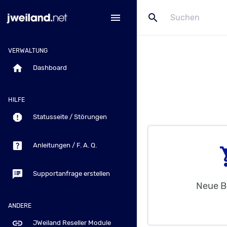
search
menu
VERWALTUNG
home
Dashboard
HILFE
report
Statusseite / Störungen
help_center
Anleitungen / F. A. Q.
shop
speaker_notes
Supportanfrage erstellen
Neue B
ANDERE
link
JWeiland Reseller Module