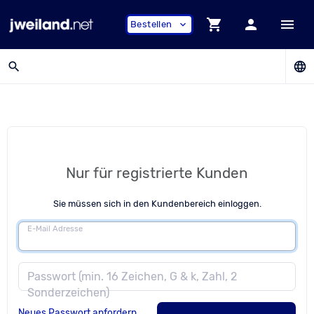
shopping_cart
person
menu
Bestellen
expand_more
search
language
Nur für registrierte Kunden
Sie müssen sich in den Kundenbereich einloggen.
E-Mail Adresse
Passwort (min. 16 Zeichen, G & k, Zahl, 2
Sonderzeichen)
Neues Passwort anfordern.