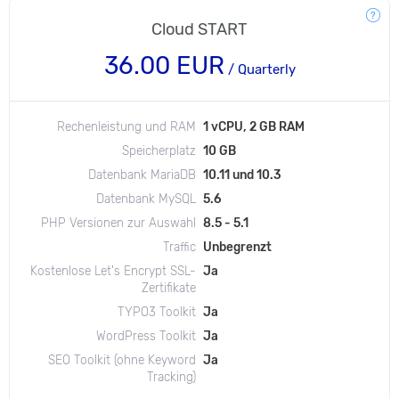
Cloud START
36.00 EUR
/ Quarterly
Rechenleistung und RAM
1 vCPU, 2 GB RAM
Speicherplatz
10 GB
Datenbank MariaDB
10.11 und 10.3
Datenbank MySQL
5.6
PHP Versionen zur Auswahl
8.5 - 5.1
Traffic
Unbegrenzt
Kostenlose Let's Encrypt SSL-
Ja
Zertifikate
TYPO3 Toolkit
Ja
WordPress Toolkit
Ja
SEO Toolkit (ohne Keyword
Ja
Tracking)