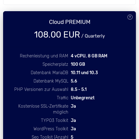
Cloud PREMIUM
108.00 EUR
/ Quarterly
Rechenleistung und RAM
4 vCPU, 8 GB RAM
Speicherplatz
100 GB
Datenbank MariaDB
10.11 und 10.3
Datenbank MySQL
5.6
PHP Versionen zur Auswahl
8.5 - 5.1
Traffic
Unbegrenzt
Kostenlose SSL-Zertifikate
Ja
möglich
TYPO3 Toolkit
Ja
WordPress Toolkit
Ja
Seo Toolkit (Anzahl
5