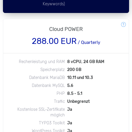
Keywwords)
Cloud POWER
288.00 EUR
/ Quarterly
Rechenleistung und RAM
8 vCPU, 24 GB RAM
Speicherplatz
200 GB
Datenbank MariaDB
10.11 und 10.3
Datenbank MySQL
5.6
PHP
8.5 - 5.1
Traffic
Unbegrenzt
Kostenlose SSL-Zertifikate
Ja
möglich
TYPO3 Toolkit
Ja
WordPress Toolkit
Ja